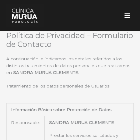
Ir
al
contenido
Política de Privacidad – Formulario
de Contacto
A continuación le indicamos los detalles referidos a los
distintos tratamientos de datos personales que realizamos
en
SANDRA MURUA CLEMENTE.
Tratamiento de los datos
personales de Usuarios
Información Básica sobre Protección de Datos
Responsable:
SANDRA MURUA CLEMENTE
Prestar los servicios solicitados y